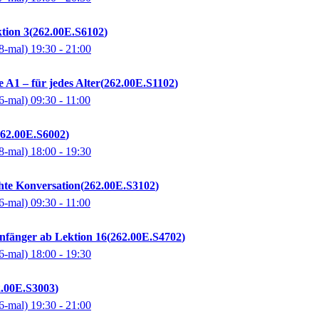
tion 3
262.00E.S6102
8-mal)
19:30
- 21:00
 A1 – für jedes Alter
262.00E.S1102
6-mal)
09:30
- 11:00
62.00E.S6002
8-mal)
18:00
- 19:30
chte Konversation
262.00E.S3102
6-mal)
09:30
- 11:00
 Anfänger ab Lektion 16
262.00E.S4702
6-mal)
18:00
- 19:30
2.00E.S3003
6-mal)
19:30
- 21:00