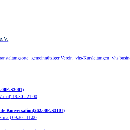
e.V.
ranstaltungsorte
gemeinnütziger Verein
vhs-Kursleitungen
vhs.busin
2.00E.S3001
7-mal)
19:30
- 21:00
chte Konversation
262.00E.S3101
7-mal)
09:30
- 11:00