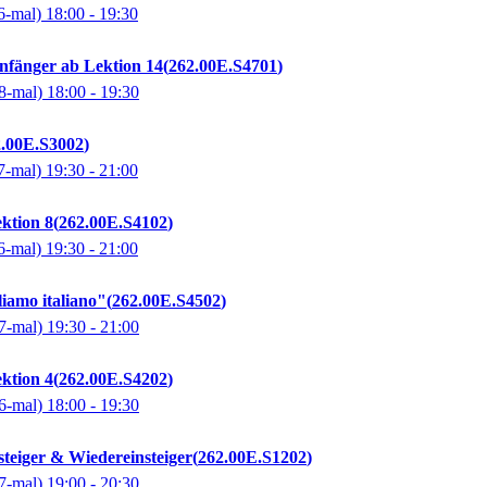
6-mal)
18:00
- 19:30
 Anfänger ab Lektion 14
262.00E.S4701
8-mal)
18:00
- 19:30
2.00E.S3002
7-mal)
19:30
- 21:00
ektion 8
262.00E.S4102
6-mal)
19:30
- 21:00
liamo italiano"
262.00E.S4502
7-mal)
19:30
- 21:00
ektion 4
262.00E.S4202
6-mal)
18:00
- 19:30
steiger & Wiedereinsteiger
262.00E.S1202
7-mal)
19:00
- 20:30