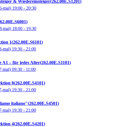
steiger & Wiedereinsteiger
262.00E.S1201
6-mal)
19:00
- 20:30
62.00E.S6001
8-mal)
18:00
- 19:30
tion 1
262.00E.S6101
8-mal)
19:30
- 21:00
 A1 – für jedes Alter
262.00E.S1101
7-mal)
09:30
- 11:00
ektion 8
262.00E.S4101
7-mal)
19:30
- 21:00
liamo italiano"
262.00E.S4501
7-mal)
19:30
- 21:00
ektion 4
262.00E.S4201